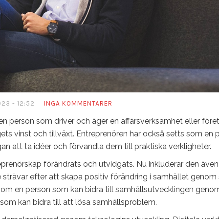
023 - 12:52
INGA KOMMENTARER
 en person som driver och äger en affärsverksamhet eller före
gets vinst och tillväxt. Entreprenören har också setts som en 
 att ta idéer och förvandla dem till praktiska verkligheter.
prenörskap förändrats och utvidgats. Nu inkluderar den även 
 strävar efter att skapa positiv förändring i samhället genom 
som en person som kan bidra till samhällsutvecklingen genom
 som kan bidra till att lösa samhällsproblem.