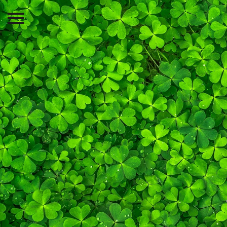
Skarp
KATEGORIER
SENASTE INLÄGG
Att lära sig vila kan bli
framtidens viktigaste kunskap
Vad händer när det föds allt färre
barn?
Varför lär vi oss inte av våra
grannländer i högre
utsträckning?
Plastavfall kanske kan fånga in
koldioxid i framtiden