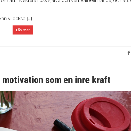
r om att investera i oss själva och vårt välbefinnande, och att
n vi också [...]
Läs mer
å motivation som en inre kraft