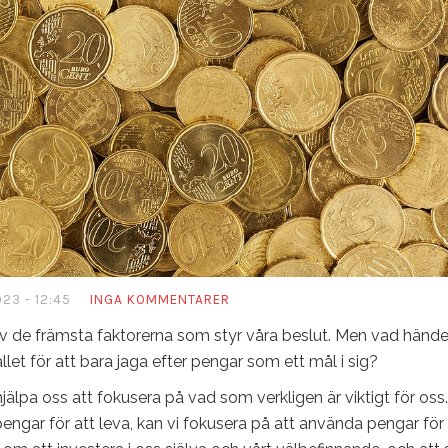
023 - 12:45
INGA KOMMENTARER
n av de främsta faktorerna som styr våra beslut. Men vad hände
ället för att bara jaga efter pengar som ett mål i sig?
älpa oss att fokusera på vad som verkligen är viktigt för oss. 
d pengar för att leva, kan vi fokusera på att använda pengar för