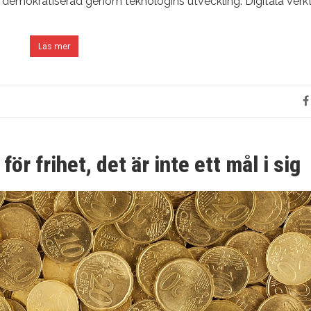
ch demokratiserad genom teknologins utveckling. Digitala ver
Läs mer
ör frihet, det är inte ett mål i sig