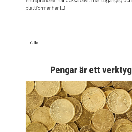
Entreprenören har också blivit mer tillgänglig o
plattformar har [...]
Gilla
Pengar är ett verktyg f